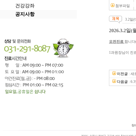
건강강좌
첨부파일
공지사항
3.2
2026.3.2
오전진료
합니다(
1과원장님이 진
이전글
:
새
다음글
:
6.